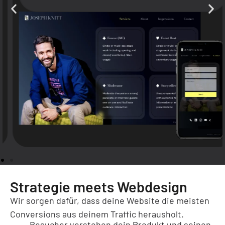
Cookie-Zustimmung verwalten
Um dir ein optimales Erlebnis zu bieten, verwenden wir Technologien wie Cookies, um
Geräteinformationen zu speichern und/oder darauf zuzugreifen. Wenn du diesen
Technologien zustimmst, können wir Daten wie das Surfverhalten oder eindeutige IDs
auf dieser Website verarbeiten. Wenn du deine Zustimmung nicht erteilst oder
zurückziehst, können bestimmte Merkmale und Funktionen beeinträchtigt werden.
Akzeptieren
Ablehnen
Einstellungen
Strategie meets Webdesign
Wir sorgen dafür, dass deine Website die meisten
Conversions aus deinem Traffic herausholt.
Besucher verstehen dein Produkt und seinen